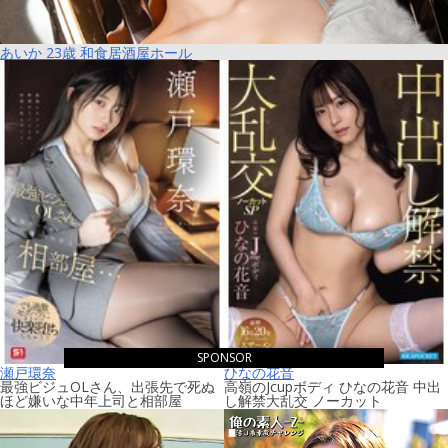
あいか 23歳 和食居酒屋ホール
SPONSOR
瀬戸環奈
ひなの花音
最強ビジュOLさん、出張先で死ぬ
高嶺のJcupボディ ひなの花音 中出
ほど嫌いな中年上司と相部屋
し解禁大乱交 ノーカット