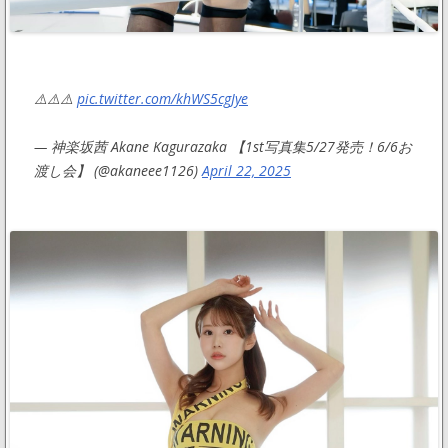
⚠️⚠️⚠️
pic.twitter.com/khWS5cgJye
— 神楽坂茜 Akane Kagurazaka 【1st写真集5/27発売！6/6お
渡し会】 (@akaneee1126)
April 22, 2025