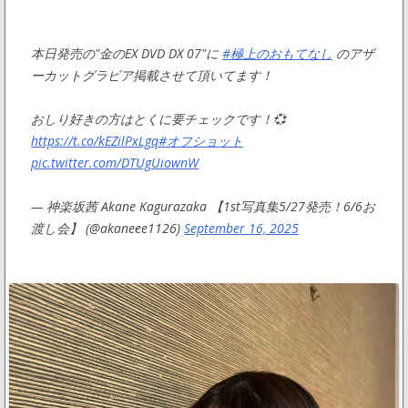
本日発売の"金のEX DVD DX 07"に
#極上のおもてなし
のアザ
ーカットグラビア掲載させて頂いてます！
おしり好きの方はとくに要チェックです！💞
https://t.co/kEZilPxLgq
#オフショット
pic.twitter.com/DTUgUiownW
— 神楽坂茜 Akane Kagurazaka 【1st写真集5/27発売！6/6お
渡し会】 (@akaneee1126)
September 16, 2025