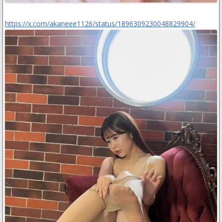
https://x.com/akaneee1126/status/1896309230048829904/