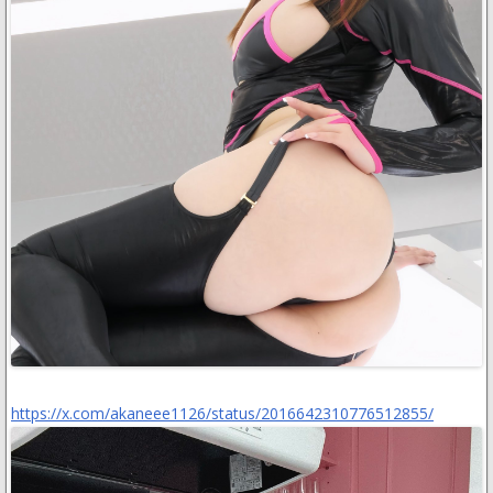
https://x.com/akaneee1126/status/2016642310776512855/