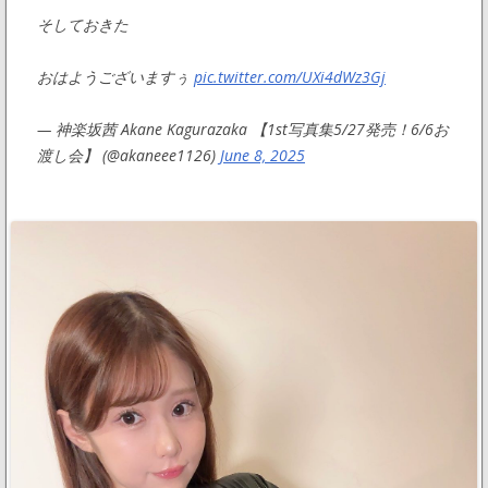
そしておきた
おはようございますぅ
pic.twitter.com/UXi4dWz3Gj
— 神楽坂茜 Akane Kagurazaka 【1st写真集5/27発売！6/6お
渡し会】 (@akaneee1126)
June 8, 2025