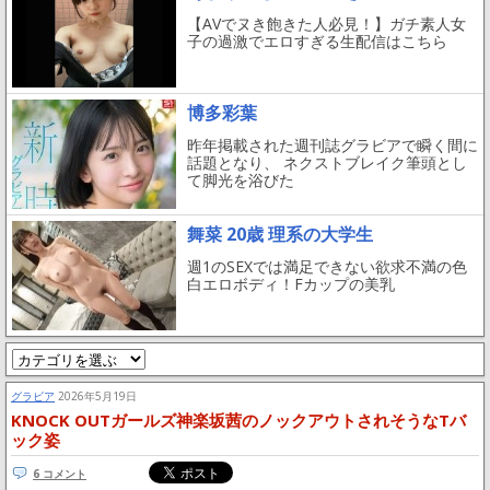
【AVでヌき飽きた人必見！】ガチ素人女
子の過激でエロすぎる生配信はこちら
博多彩葉
昨年掲載された週刊誌グラビアで瞬く間に
話題となり、 ネクストブレイク筆頭とし
て脚光を浴びた
舞菜 20歳 理系の大学生
週1のSEXでは満足できない欲求不満の色
白エロボディ！Fカップの美乳
グラビア
2026年5月19日
KNOCK OUTガールズ神楽坂茜のノックアウトされそうなTバ
ック姿
6 コメント