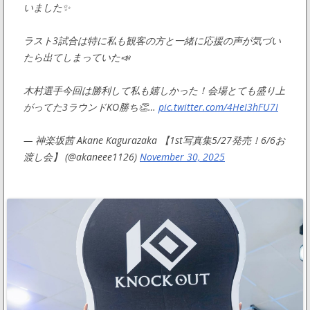
いました✨
ラスト3試合は特に私も観客の方と一緒に応援の声が気づい
たら出てしまっていた📣
木村選手今回は勝利して私も嬉しかった！会場とても盛り上
がってた3ラウンドKO勝ち👏…
pic.twitter.com/4HeI3hFU7I
— 神楽坂茜 Akane Kagurazaka 【1st写真集5/27発売！6/6お
渡し会】 (@akaneee1126)
November 30, 2025