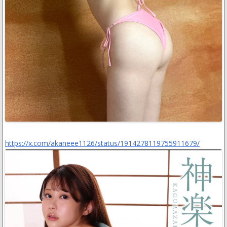
https://x.com/akaneee1126/status/1914278119755911679/