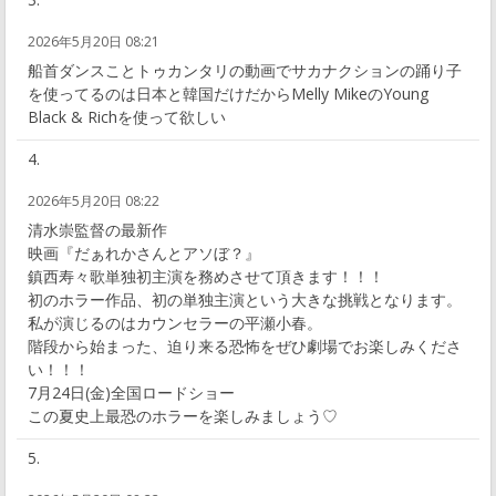
2026年5月20日 08:21
船首ダンスことトゥカンタリの動画でサカナクションの踊り子
を使ってるのは日本と韓国だけだからMelly MikeのYoung
Black & Richを使って欲しい
2026年5月20日 08:22
清水崇監督の最新作
映画『だぁれかさんとアソぼ？』
鎮西寿々歌単独初主演を務めさせて頂きます！！！
初のホラー作品、初の単独主演という大きな挑戦となります。
私が演じるのはカウンセラーの平瀬小春。
階段から始まった、迫り来る恐怖をぜひ劇場でお楽しみくださ
い！！！
7月24日(金)全国ロードショー
この夏史上最恐のホラーを楽しみましょう♡