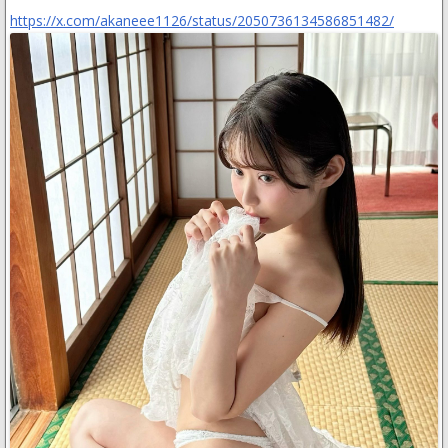
https://x.com/akaneee1126/status/2050736134586851482/