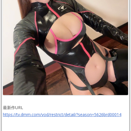
最新作URL
https://tv.dmm.com/vod/restrict/detail/?season=5626brd00014