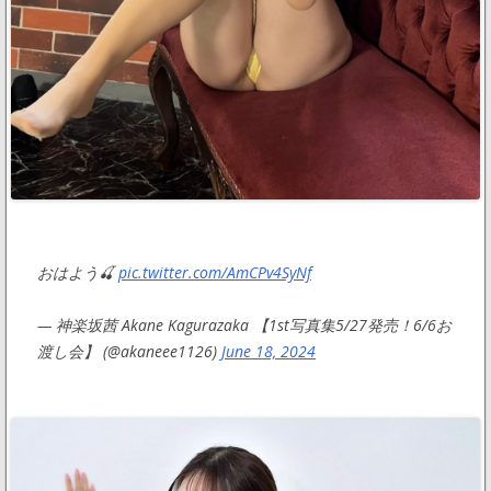
おはよう🍒
pic.twitter.com/AmCPv4SyNf
— 神楽坂茜 Akane Kagurazaka 【1st写真集5/27発売！6/6お
渡し会】 (@akaneee1126)
June 18, 2024