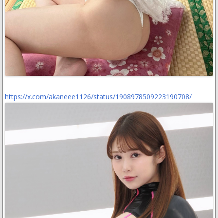
https://x.com/akaneee1126/status/1908978509223190708/