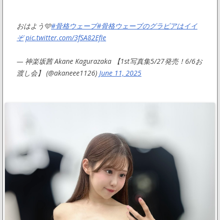
おはよう🩵
#骨格ウェーブ
#骨格ウェーブのグラビアはイイ
ぞ
pic.twitter.com/3fSA82EfIe
— 神楽坂茜 Akane Kagurazaka 【1st写真集5/27発売！6/6お
渡し会】 (@akaneee1126)
June 11, 2025