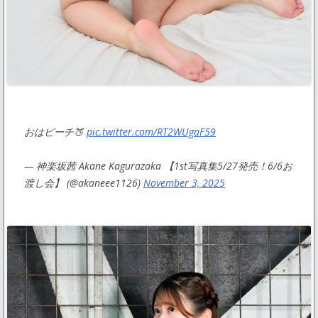
おはピーチ🍑
pic.twitter.com/RT2WUgaF59
— 神楽坂茜 Akane Kagurazaka 【1st写真集5/27発売！6/6お
渡し会】 (@akaneee1126)
November 3, 2025