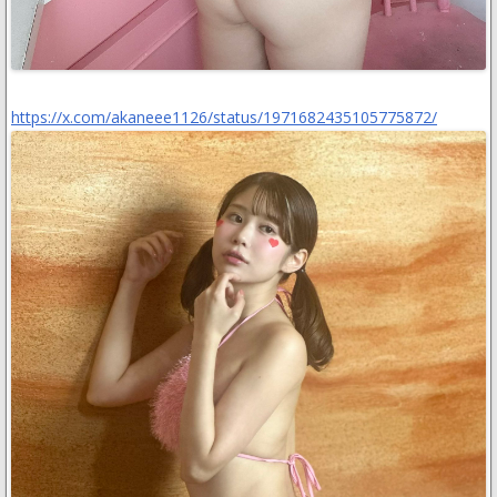
https://x.com/akaneee1126/status/1971682435105775872/