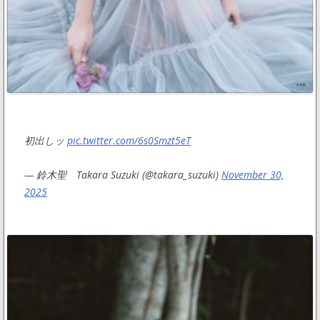
初出しッ
pic.twitter.com/6s0Smzt5eT
— 鈴木聖 Takara Suzuki (@takara_suzuki)
November 30,
2025