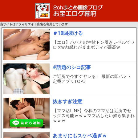
当サイトはアフィリエイト広告を利用しています
＃10回抜ける
【エロ】ババアの性欲ドン引きレベルでワ
ロタw肉感わがままボディが最高w
#話題のシコ記事
ご近所で今すぐヤレる！ 最新の即ハメ・
定番アプリTOP3
抜きすぎ注意
【ママ活LINE】令和のママ活は近所でセ
ックス可能ｗｗｗママ活したい奴ら集まれ
ｗｗｗ
あまりにもスケベ過ぎｗ