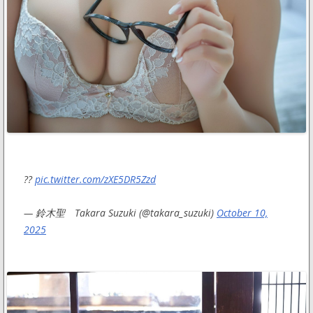
??
pic.twitter.com/zXE5DR5Zzd
— 鈴木聖 Takara Suzuki (@takara_suzuki)
October 10,
2025