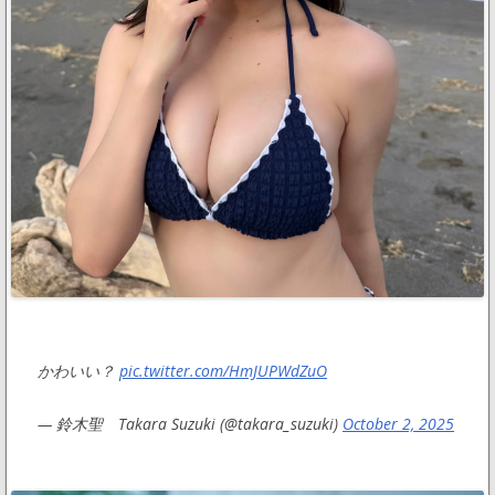
かわいい？
pic.twitter.com/HmJUPWdZuO
— 鈴木聖 Takara Suzuki (@takara_suzuki)
October 2, 2025