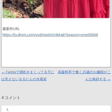
最新作URL
https://tv.dmm.com/vod/restrict/detail/?season=ome00668
Post navigation
←
Fantiaで潮吹きまくってる子に
高級料亭で働く25歳のお嬢様がこ
は見えないるるたんの水着姿
んな格好する
→
4 コメント