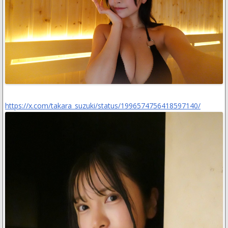
https://x.com/takara_suzuki/status/1996574756418597140/