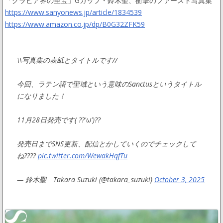
「グラビア界の至宝」Gカップ・鈴木聖、衝撃のファースト写真集
https://www.sanyonews.jp/article/1834539
https://www.amazon.co.jp/dp/B0G32ZFK59
\\写真集の表紙とタイトルです//
今回、ラテン語で聖域という意味のSanctusというタイトル
になりました！
11月28日発売です( ??'ω')??
発売日までSNS更新、配信とかしていくのでチェックして
ね????
pic.twitter.com/WewakHqfTu
— 鈴木聖 Takara Suzuki (@takara_suzuki)
October 3, 2025