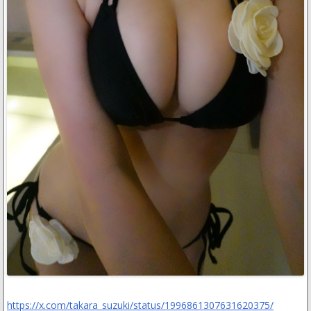
https://x.com/takara_suzuki/status/1996861307631620375/