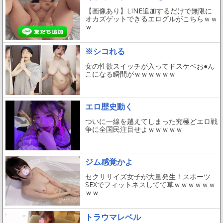
【画像あり】LINE追加するだけで無限に
オカズゲットできるエログルがこちらｗｗ
ｗ
※シコれる
女の性欲スイッチが入ってドスケベお●ん
こになる瞬間がｗｗｗｗｗｗ
エロ歴史動く
ついに一線を越えてしまった究極どエロ戦
争に全国民注目せよｗｗｗｗｗ
ジム感覚かよ
セクササイズ女子が大量発生！スポーツ
SEXでフィットネスしてて草ｗｗｗｗｗｗ
ｗｗ
トラウマレベル