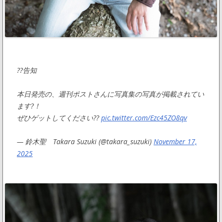
??告知
本日発売の、週刊ポストさんに写真集の写真が掲載されてい
ます?！
ぜひゲットしてください??
pic.twitter.com/Ezc45ZO8qv
— 鈴木聖 Takara Suzuki (@takara_suzuki)
November 17,
2025