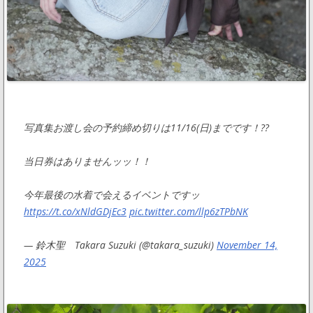
写真集お渡し会の予約締め切りは11/16(日)までです！??
当日券はありませんッッ！！
今年最後の水着で会えるイベントですッ
https://t.co/xNldGDjEc3
pic.twitter.com/llp6zTPbNK
— 鈴木聖 Takara Suzuki (@takara_suzuki)
November 14,
2025