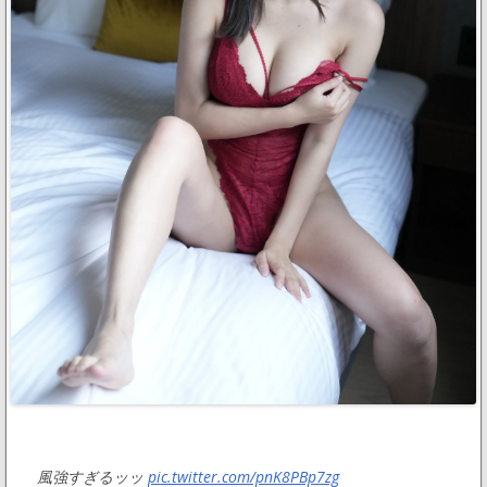
風強すぎるッッ
pic.twitter.com/pnK8PBp7zg