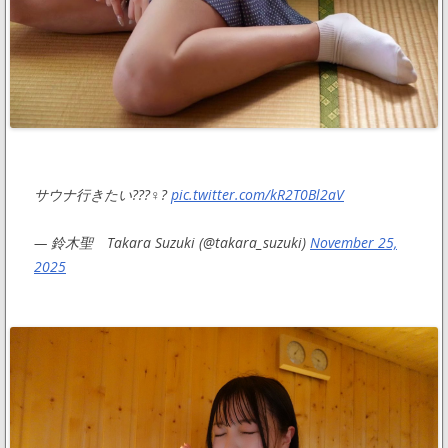
サウナ行きたい???♀?
pic.twitter.com/kR2T0Bl2aV
— 鈴木聖 Takara Suzuki (@takara_suzuki)
November 25,
2025