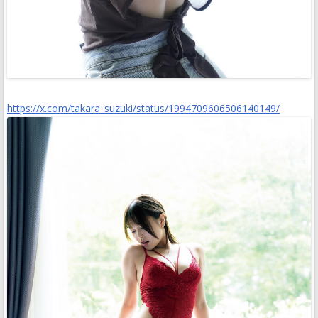
https://x.com/takara_suzuki/status/1994709606506140149/