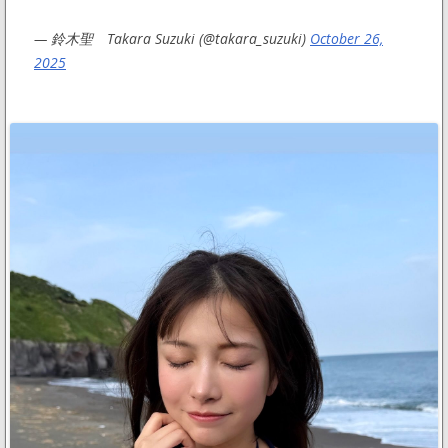
— 鈴木聖 Takara Suzuki (@takara_suzuki)
October 26,
2025