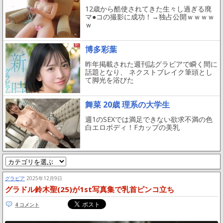
12歳から酷使されてきた生々し過ぎる廃
マ●コの撮影に成功！→独占公開ｗｗｗｗ
ｗ
博多彩葉
昨年掲載された週刊誌グラビアで瞬く間に
話題となり、 ネクストブレイク筆頭とし
て脚光を浴びた
舞菜 20歳 理系の大学生
週1のSEXでは満足できない欲求不満の色
白エロボディ！Fカップの美乳
グラビア
2025年12月9日
グラドル鈴木聖(25)が1st写真集で乳首ピンコ立ち
4 コメント