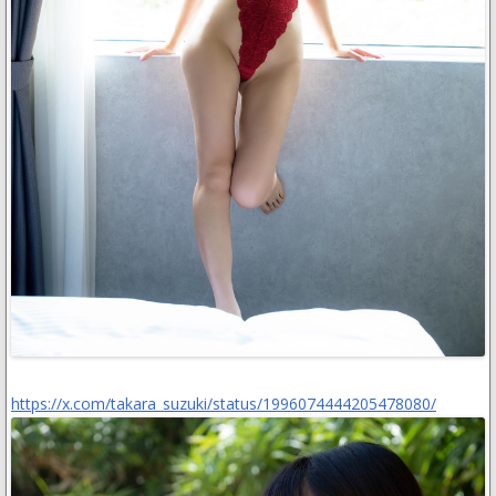
https://x.com/takara_suzuki/status/1996074444205478080/