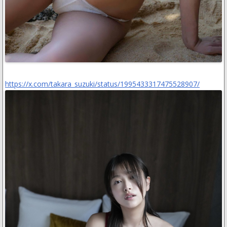
https://x.com/takara_suzuki/status/1995433317475528907/